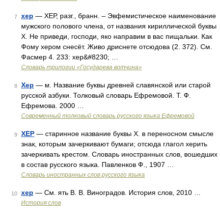
хер
— ХЕР, разг., бранн. – Эвфемистическое наименование
7
мужского полового члена, от названия кириллической буквы
Х. Не приведи, господи, яко направим в вас пищальки. Как
Фому хером снесёт. Живо дриснете отсюдова (2. 372). См.
Фасмер 4. 233: хер&#8230; …
Словарь трилогии «Государева вотчина»
Хер
— м. Название буквы древней славянской или старой
8
русской азбуки. Толковый словарь Ефремовой. Т. Ф.
Ефремова. 2000 …
Современный толковый словарь русского языка Ефремовой
ХЕР
— старинное название буквы Х. в переносном смысле
9
знак, которым зачеркивают бумаги; отсюда глагол херить
зачеркивать крестом. Словарь иностранных слов, вошедших
в состав русского языка. Павленков Ф., 1907 …
Словарь иностранных слов русского языка
хер
— См. ять В. В. Виноградов. История слов, 2010 …
10
История слов