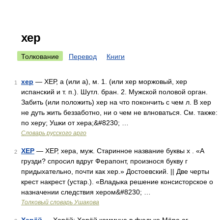
хер
Толкование
Перевод
Книги
хер
— ХЕР, а (или а), м. 1. (или хер моржовый, хер
1
испанский и т. п.). Шутл. бран. 2. Мужской половой орган.
Забить (или положить) хер на что покончить с чем л. В хер
не дуть жить беззаботно, ни о чем не влноваться. См. также:
по херу; Ушки от хера;&#8230; …
Словарь русского арго
ХЕР
— ХЕР, хера, муж. Старинное название буквы х . «А
2
грузди? спросил вдруг Ферапонт, произнося букву г
придыхательно, почти как хер.» Достоевский. || Две черты
крест накрест (устар.). «Владыка решение консисторское о
назначении следствия хером&#8230; …
Толковый словарь Ушакова