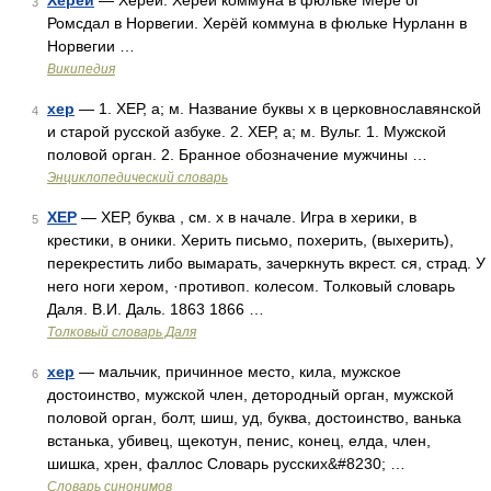
Херёй
— Херёй: Херёй коммуна в фюльке Мёре ог
3
Ромсдал в Норвегии. Херёй коммуна в фюльке Нурланн в
Норвегии …
Википедия
хер
— 1. ХЕР, а; м. Название буквы х в церковнославянской
4
и старой русской азбуке. 2. ХЕР, а; м. Вульг. 1. Мужской
половой орган. 2. Бранное обозначение мужчины …
Энциклопедический словарь
ХЕР
— ХЕР, буква , см. х в начале. Игра в херики, в
5
крестики, в оники. Херить письмо, похерить, (выхерить),
перекрестить либо вымарать, зачеркнуть вкрест. ся, страд. У
него ноги хером, ·противоп. колесом. Толковый словарь
Даля. В.И. Даль. 1863 1866 …
Толковый словарь Даля
хер
— мальчик, причинное место, кила, мужское
6
достоинство, мужской член, детородный орган, мужской
половой орган, болт, шиш, уд, буква, достоинство, ванька
встанька, убивец, щекотун, пенис, конец, елда, член,
шишка, хрен, фаллос Словарь русских&#8230; …
Словарь синонимов